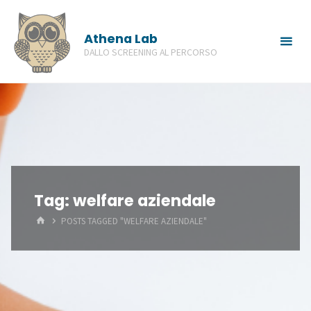
Skip
to
Athena Lab
content
DALLO SCREENING AL PERCORSO
Tag:
welfare aziendale
HOME
POSTS TAGGED "WELFARE AZIENDALE"