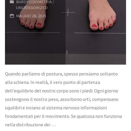
BAROPODOMETRIA
/
un’opportunità
UNCATEGORIZED
MAGGIO 28, 2025
concreta
per
aziende
e
dipendenti"
Quando parliamo di postura, spesso pensiamo soltanto
alla schiena. In realtà, il vero punto di partenza
dell’equilibrio del nostro corpo sono i piedi. Ogni giorno
sostengono il nostro peso, assorbono urti, compensano
squilibri e inviano al sistema nervoso informazioni
fondamentali per il movimento. Se qualcosa non funziona
nella distribuzione dei …