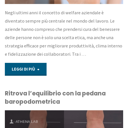
Negli ultimi anni il concetto di welfare aziendale è
diventato sempre più centrale nel mondo del lavoro. Le
aziende hanno compreso che prendersi cura del benessere
delle persone non è solo una scelta etica, ma anche una
strategia efficace per migliorare produttività, clima interno
e fidelizzazione dei collaboratori. Tra i …
"Welfare
LEGGI DI PIÙ
aziendale
Ritrova l’equilibrio con la pedana
e
baropodometrica
benessere
posturale:
ATHENA LAB