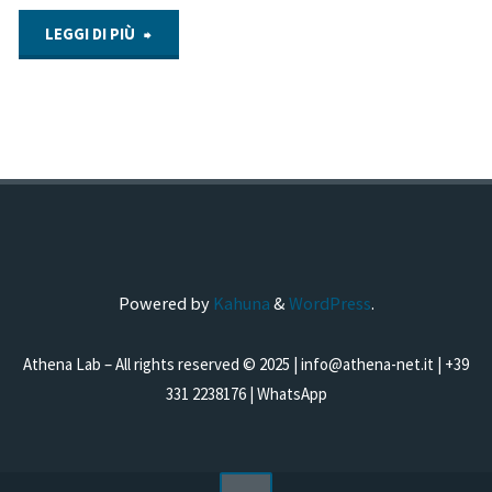
"Ritrova
LEGGI DI PIÙ
l’equilibrio
con
la
pedana
baropodometrica"
Powered by
Kahuna
&
WordPress
.
Athena Lab – All rights reserved © 2025 |
info@athena-net.it
|
+39
331 2238176
|
WhatsApp