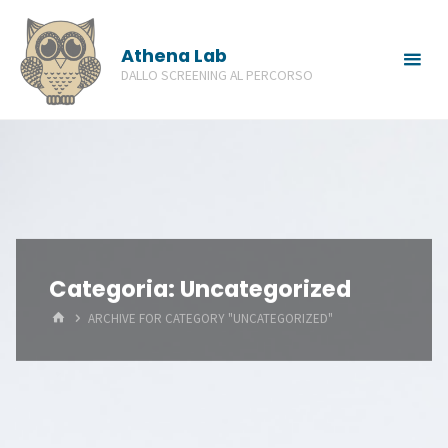
Skip
to
Athena Lab
content
DALLO SCREENING AL PERCORSO
Categoria:
Uncategorized
HOME
ARCHIVE FOR CATEGORY "UNCATEGORIZED"