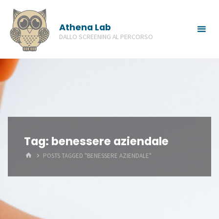
Skip
to
Athena Lab
content
DALLO SCREENING AL PERCORSO
Tag:
benessere aziendale
HOME
POSTS TAGGED "BENESSERE AZIENDALE"